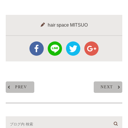
hair space MITSUO
PREV
NEXT